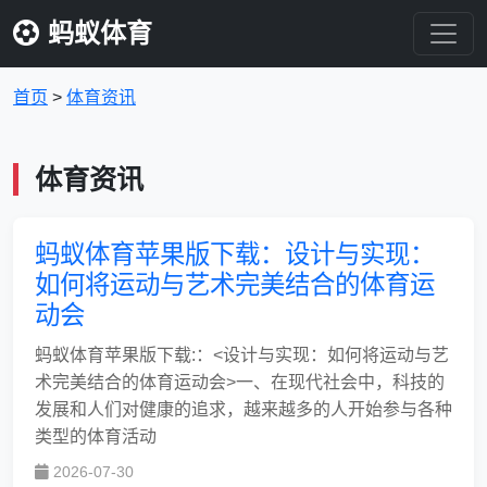
蚂蚁体育
首页
>
体育资讯
体育资讯
蚂蚁体育苹果版下载：设计与实现：
如何将运动与艺术完美结合的体育运
动会
蚂蚁体育苹果版下载:：<设计与实现：如何将运动与艺
术完美结合的体育运动会>一、在现代社会中，科技的
发展和人们对健康的追求，越来越多的人开始参与各种
类型的体育活动
2026-07-30