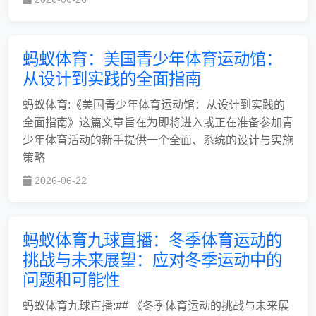
蚂蚁体育：美国青少年体育运动馆：
从设计到实践的全面指南
蚂蚁体育:《美国青少年体育运动馆：从设计到实践的
全面指南》这篇文章旨在为即将进入或正在准备参加青
少年体育活动的新手提供一个全面、系统的设计与实施
策略
2026-06-22
蚂蚁体育九球直播：冬季体育运动的
挑战与未来展望：应对冬季运动中的
问题和可能性
蚂蚁体育九球直播:## 《冬季体育运动的挑战与未来展