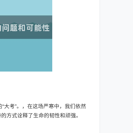
“大考”。，在这场严寒中，我们依然
特的方式诠释了生命的韧性和顽强。