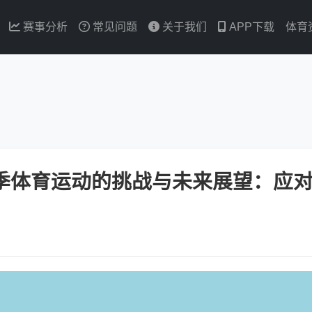
赛事分析
常见问题
关于我们
APP下载
体育
季体育运动的挑战与未来展望：应